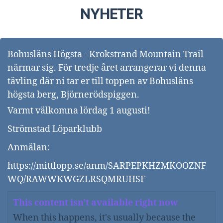
NYHETER
Bohusläns Högsta - Krokstrand Mountain Trail
närmar sig. För tredje året arrangerar vi denna
tävling där ni tar er till toppen av Bohusläns
högsta berg, Björnerödspiggen.
Varmt välkomna lördag 1 augusti!
Strömstad Löparklubb
Anmälan:
https://mittlopp.se/anm/SARPEPKHZMKOOZNF
WQ/RAWWKWGZLRSQMRUHSF
This content isn't available right now
When this happens, it's usually because the